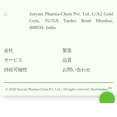
Satyam Pharma-Chem Pvt. Ltd.
G/A2 Gold
Coin,
35/35A Tardeo Road
Mumbai,
400034. India
会社
製造
サービス
品質
持続可能性
お問い合わせ
Contact
TM
© 2020 Satyam Pharma-Chem Pvt. Ltd. | All rights reserved |
Kwebmaker