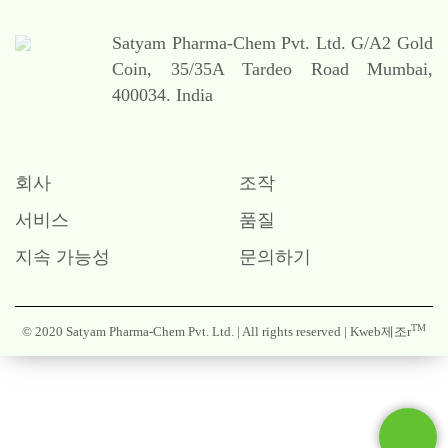
Satyam Pharma-Chem Pvt. Ltd.
G/A2 Gold
Coin,
35/35A Tardeo Road
Mumbai,
400034. India
회사
조작
서비스
품질
지속 가능성
문의하기
TM
© 2020 Satyam Pharma-Chem Pvt. Ltd. | All rights reserved |
Kweb제조r
Contact