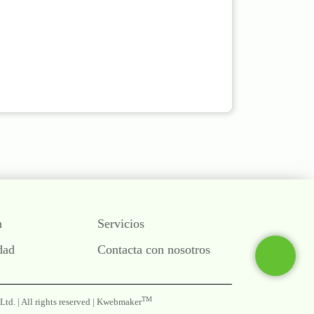
Fosfato de litio
Sulfato de litio
Sulfuro de litio
Tetraborato de litio
Contact
n
Servicios
dad
Contacta con nosotros
TM
. | All rights reserved |
Kwebmaker