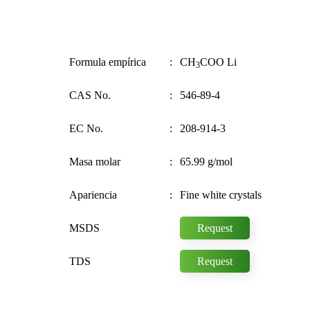
Formula empírica
CH
COO Li
3
CAS No.
546-89-4
EC No.
208-914-3
Masa molar
65.99 g/mol
Apariencia
Fine white crystals
MSDS
Request
TDS
Request