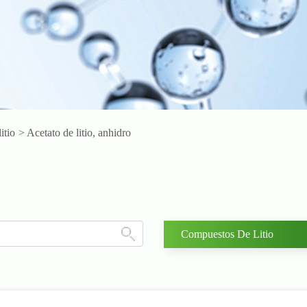
itio
> Acetato de litio, anhidro
Compuestos De Litio