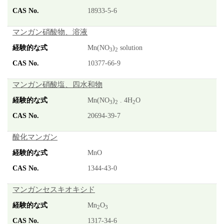
18933-5-6
マンガン硝酸物、溶液
Mn(NO
)
solution
3
2
10377-66-9
マンガン硝酸塩、四水和物
Mn(NO
)
. 4H
O
3
2
2
20694-39-7
酸化マンガン
MnO
1344-43-0
マンガンセスキオキシド
Mn
O
2
3
1317-34-6