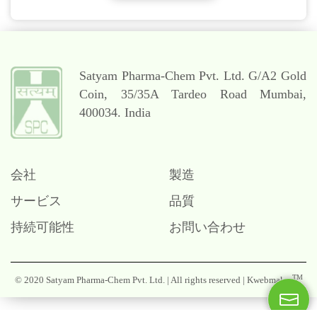
Satyam Pharma-Chem Pvt. Ltd.
G/A2 Gold
Coin,
35/35A Tardeo Road
Mumbai,
400034. India
会社
製造
サービス
品質
持続可能性
お問い合わせ
Contact
TM
© 2020 Satyam Pharma-Chem Pvt. Ltd. | All rights reserved |
Kwebmaker