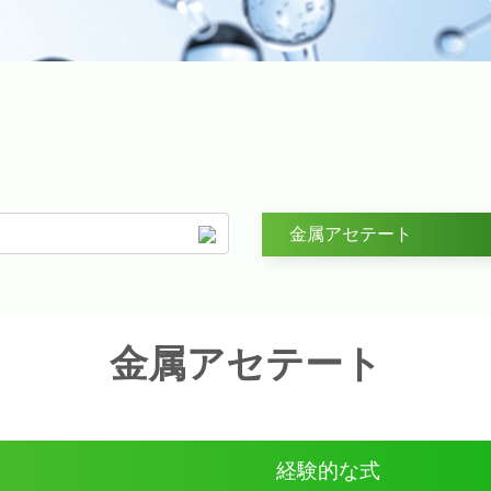
金属アセテート
金属アセテート
経験的な式