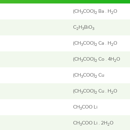
(CH
COO)
Ba . H
O
3
2
2
C
H
BiO
2
3
3
(CH
COO)
Ca . H
O
3
2
2
(CH
COO)
Co . 4H
O
3
2
2
(CH
COO)
Cu
3
2
(CH
COO)
Cu . H
O
3
2
2
CH
COO Li
3
CH
COO Li . 2H
O
3
2