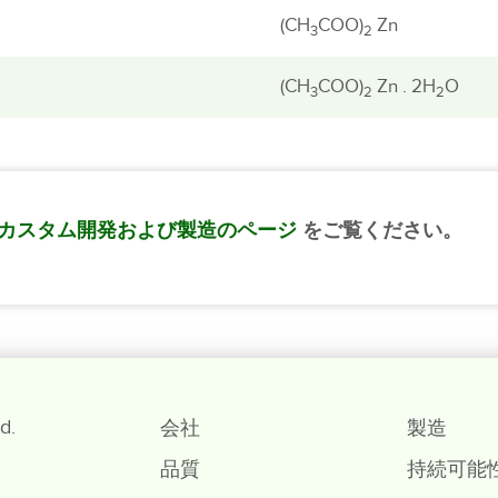
(CH
COO)
Zn
3
2
(CH
COO)
Zn . 2H
O
3
2
2
カスタム開発および製造のページ
をご覧ください。
d.
会社
製造
品質
持続可能