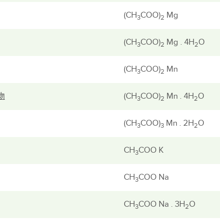
(CH
COO)
Mg
3
2
(CH
COO)
Mg . 4H
O
3
2
2
(CH
COO)
Mn
3
2
物
(CH
COO)
Mn . 4H
O
3
2
2
(CH
COO)
Mn . 2H
O
3
3
2
CH
COO K
3
CH
COO Na
3
CH
COO Na . 3H
O
3
2