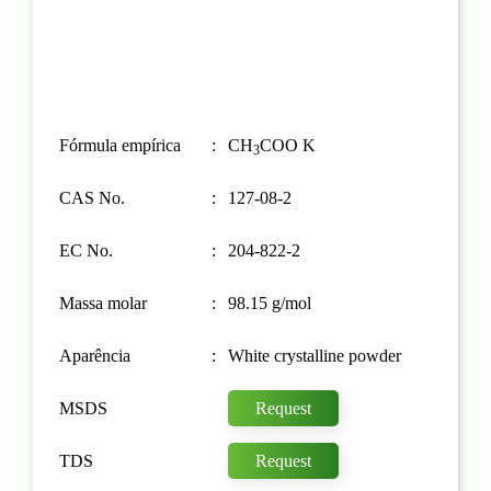
Fórmula empírica
CH
COO K
3
CAS No.
127-08-2
EC No.
204-822-2
Massa molar
98.15 g/mol
Aparência
White crystalline powder
MSDS
Request
TDS
Request