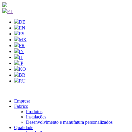
PT
DE
EN
ES
MX
FR
IN
IT
JP
KO
BR
RU
Empresa
Fabrico
Produtos
Instalações
Desenvolvimento e manufatura personalizados
Qualidade