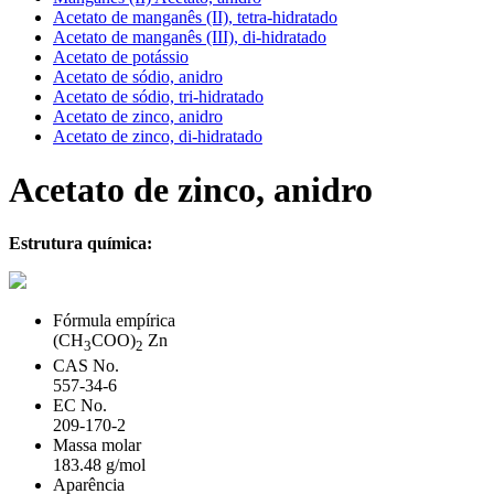
Acetato de manganês (II), tetra-hidratado
Acetato de manganês (III), di-hidratado
Acetato de potássio
Acetato de sódio, anidro
Acetato de sódio, tri-hidratado
Acetato de zinco, anidro
Acetato de zinco, di-hidratado
Acetato de zinco, anidro
Estrutura química:
Fórmula empírica
(CH
COO)
Zn
3
2
CAS No.
557-34-6
EC No.
209-170-2
Massa molar
183.48 g/mol
Aparência