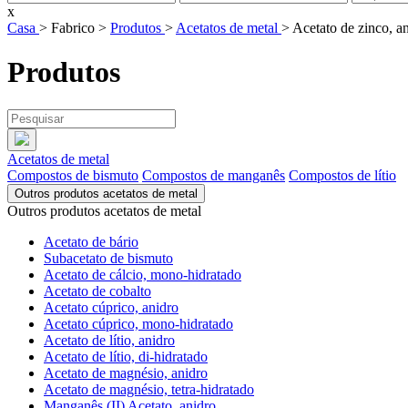
x
Casa
> Fabrico >
Produtos
>
Acetatos de metal
> Acetato de zinco, a
Produtos
Acetatos de metal
Compostos de bismuto
Compostos de manganês
Compostos de lítio
Outros produtos acetatos de metal
Outros produtos acetatos de metal
Acetato de bário
Subacetato de bismuto
Acetato de cálcio, mono-hidratado
Acetato de cobalto
Acetato cúprico, anidro
Acetato cúprico, mono-hidratado
Acetato de lítio, anidro
Acetato de lítio, di-hidratado
Acetato de magnésio, anidro
Acetato de magnésio, tetra-hidratado
Manganês (II) Acetato, anidro